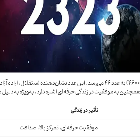
در اعدادشناسی، مجموع ارقام ساعت 23:23 (2+3+2+3=10 و 1+0=46) به عدد 46 می‌رس
چنین به موفقیت در زندگی حرفه‌ای اشاره دارد، به‌ویژه به دلیل توا
تأثیر در زندگی
موفقیت حرفه‌ای، تمرکز بالا، صداقت