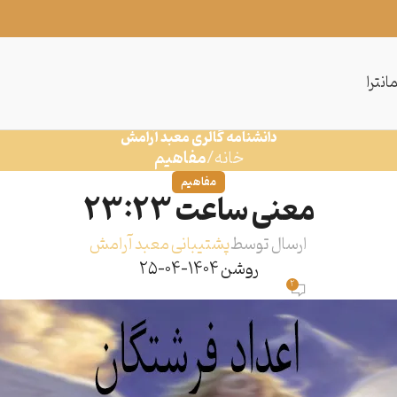
انترا
دانشنامه گالری معبد آرامش
خانه
مفاهیم
مفاهیم
معنی ساعت 23:23
ارسال توسط
پشتیبانی معبد آرامش
روشن 1404-04-25
2