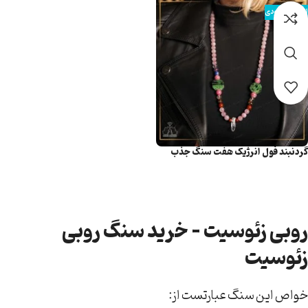
اتمام موجودی
گردنبند فول انرژیک هفت سنگ جذب
عشق
اطلاعات بیشتر
روبی زئوسیت - خرید سنگ روبی
زئوسیت
خواص این سنگ عبارتست از: