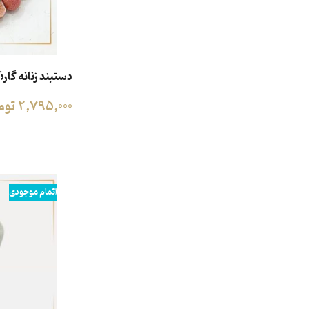
دستبند زنانه گارن
2,795,000
توم
اطلاعات بیشتر
اتمام موجودی