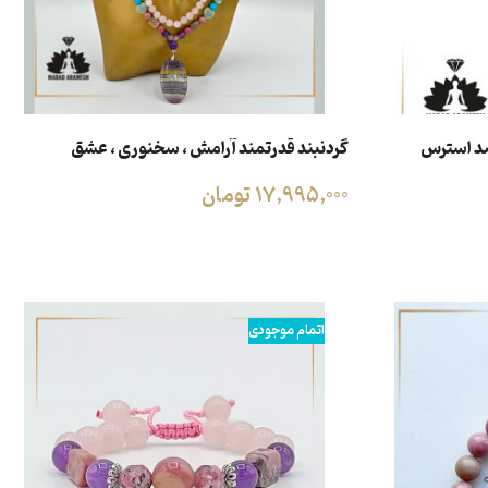
د استرس
گردنبند قدرتمند آرامش ، سخنوری ، عشق
17,995,000
تومان
افزودن به سبد خرید
اتمام موجودی