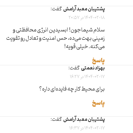
پشتیبان معبد آرامش
گفت:
1404-02-18 در 20:57
سلام شیما جون! ابسیدین انرژی محافظتی و
زمینی بهت می‌ده، حس امنیت و تعادل رو تقویت
می‌کنه. خیلی قویه!
پاسخ
بهزاد نعمتی
گفت:
1404-02-17 در 16:27
برای محیط کار چه فایده‌ای داره؟
پاسخ
پشتیبان معبد آرامش
گفت:
1404-02-17 در 16:37