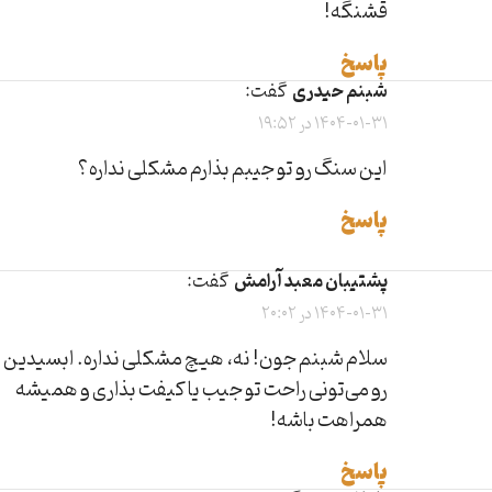
قشنگه!
پاسخ
شبنم حیدری
گفت:
1404-01-31 در 19:52
این سنگ رو تو جیبم بذارم مشکلی نداره؟
پاسخ
پشتیبان معبد آرامش
گفت:
1404-01-31 در 20:02
سلام شبنم جون! نه، هیچ مشکلی نداره. ابسیدین
رو می‌تونی راحت تو جیب یا کیفت بذاری و همیشه
همراهت باشه!
پاسخ