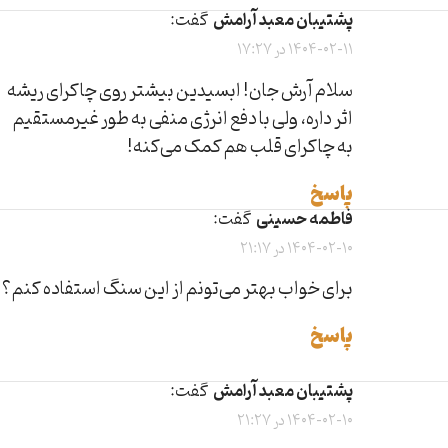
پشتیبان معبد آرامش
گفت:
1404-02-11 در 17:27
سلام آرش جان! ابسیدین بیشتر روی چاکرای ریشه
اثر داره، ولی با دفع انرژی منفی به طور غیرمستقیم
به چاکرای قلب هم کمک می‌کنه!
پاسخ
فاطمه حسینی
گفت:
1404-02-10 در 21:17
برای خواب بهتر می‌تونم از این سنگ استفاده کنم؟
پاسخ
پشتیبان معبد آرامش
گفت:
1404-02-10 در 21:27