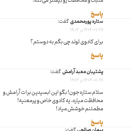
مثبت و محافظت رو بیشتر می‌کنه!
پاسخ
ستاره پورمحمدی
گفت:
1404-01-26 در 19:02
برای کادوی تولد چی بگم به دوستم؟
پاسخ
پشتیبان معبد آرامش
گفت:
1404-01-26 در 19:12
سلام ستاره جون! بگو این ابسیدین برات آرامش و
محافظت میاره، یه کادوی خاص و پرمعنیه!
مطمئنم خوشش میاد!
پاسخ
پیمان صالحی
گفت: