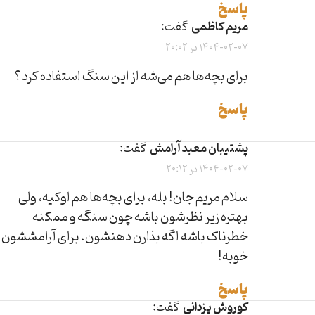
پاسخ
مریم کاظمی
گفت:
1404-02-07 در 20:02
برای بچه‌ها هم می‌شه از این سنگ استفاده کرد؟
پاسخ
پشتیبان معبد آرامش
گفت:
1404-02-07 در 20:12
سلام مریم جان! بله، برای بچه‌ها هم اوکیه، ولی
بهتره زیر نظرشون باشه چون سنگه و ممکنه
خطرناک باشه اگه بذارن دهنشون. برای آرامششون
خوبه!
پاسخ
کوروش یزدانی
گفت: