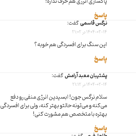
پاکسازی انرژی هم حرف نداره!
پاسخ
نرگس قاسمی
گفت:
1404-02-14 در 21:02
این سنگ برای افسردگی هم خوبه؟
پاسخ
پشتیبان معبد آرامش
گفت:
1404-02-14 در 21:12
سلام نرگس جون! ابسیدین انرژی منفی رو دفع
می‌کنه و می‌تونه حالتو بهتر کنه، ولی برای افسردگی
بهتره با متخصص هم مشورت کنی!
پاسخ