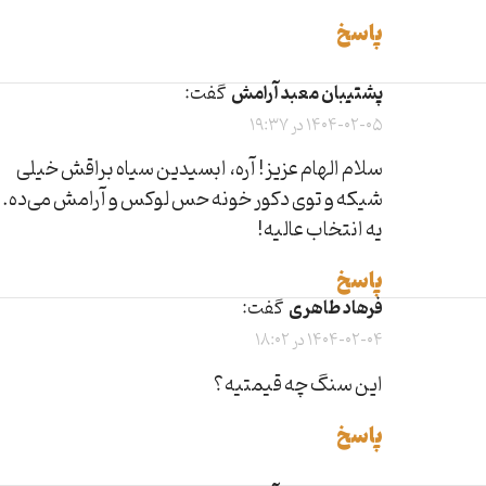
پاسخ
پشتیبان معبد آرامش
گفت:
1404-02-05 در 19:37
سلام الهام عزیز! آره، ابسیدین سیاه براقش خیلی
شیکه و توی دکور خونه حس لوکس و آرامش می‌ده.
یه انتخاب عالیه!
پاسخ
فرهاد طاهری
گفت:
1404-02-04 در 18:02
این سنگ چه قیمتیه؟
پاسخ