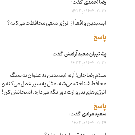
رضا احمدی
گفت:
1404-01-30 در 16:22
ابسیدین واقعاً از انرژی منفی محافظت می‌کنه؟
پاسخ
پشتیبان معبد آرامش
گفت:
1404-01-30 در 16:32
سلام رضا جان! آره، ابسیدین به عنوان یه سنگ
محافظ شناخته می‌شه. مثل یه سپر عمل می‌کنه و
انرژی‌های بد رو ازت دور نگه می‌داره. امتحانش کن!
پاسخ
سعید مرادی
گفت:
1404-01-29 در 16:02