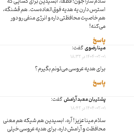
سلام سارا جون! قطعاً، ابسیدین برای کسایی که
استرس دارن یه هدیه فوق‌العاده‌ست. هم قشنگه،
هم خاصیت محافظتی داره و انرژی منفی رو دور
می‌کنه!
پاسخ
مینا رضوی
گفت:
1404-02-01 در 18:32
برای هدیه عروسی می‌تونم بگیرم؟
پاسخ
پشتیبان معبد آرامش
گفت:
1404-02-01 در 18:42
سلام مینا عزیز! آره، ابسیدین هم شیکه هم معنی
محافظت و آرامش داره، برای هدیه عروسی خیلی