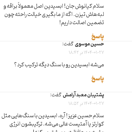
سلام کیانوش جان! ابسیدین اصل معمولاً براقه و
لبه‌هاش تیزن. اگه از ما بگیری خیالت راحته چون
تضمین اصالت داریم!
پاسخ
حسین موسوی
گفت:
1404-01-27 در 18:42
می‌شه ابسیدین رو با سنگ دیگه ترکیب کرد؟
پاسخ
پشتیبان معبد آرامش
گفت:
1404-01-27 در 18:52
سلام حسین عزیز! آره، ابسیدین با سنگ‌هایی مثل
کوارتز یا آمتیست عالی می‌شه. ترکیبشون انرژی