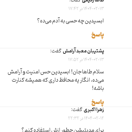
طاها رفیعی
گفت:
1404-02-13 در 17:42
ابسیدین چه حسی به آدم می‌ده؟
پاسخ
پشتیبان معبد آرامش
گفت:
1404-02-13 در 17:52
سلام طاها جان! ابسیدین حس امنیت و آرامش
می‌ده، انگار یه محافظ داری که همیشه کنارت
باشه!
پاسخ
زهرا اکبری
گفت:
1404-02-12 در 22:32
برای مدیتیشن چطور ازش استفاده کنم؟