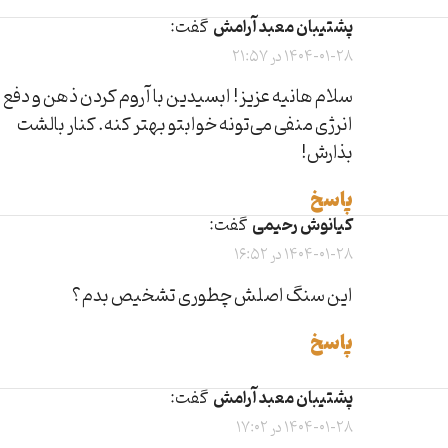
پشتیبان معبد آرامش
گفت:
1404-01-28 در 21:57
سلام هانیه عزیز! ابسیدین با آروم کردن ذهن و دفع
انرژی منفی می‌تونه خوابتو بهتر کنه. کنار بالشت
بذارش!
پاسخ
کیانوش رحیمی
گفت:
1404-01-28 در 16:52
این سنگ اصلش چطوری تشخیص بدم؟
پاسخ
پشتیبان معبد آرامش
گفت:
1404-01-28 در 17:02