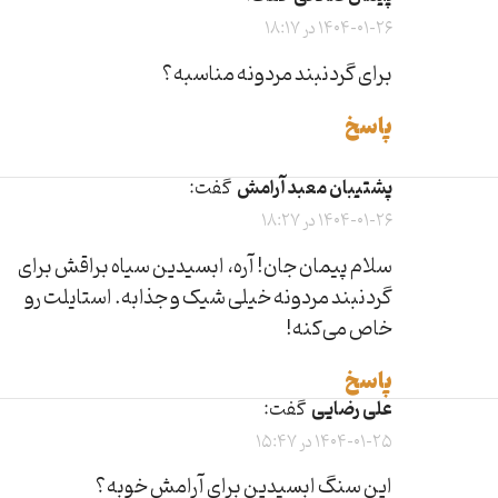
1404-01-26 در 18:17
برای گردنبند مردونه مناسبه؟
پاسخ
پشتیبان معبد آرامش
گفت:
1404-01-26 در 18:27
سلام پیمان جان! آره، ابسیدین سیاه براقش برای
گردنبند مردونه خیلی شیک و جذابه. استایلت رو
خاص می‌کنه!
پاسخ
علی رضایی
گفت:
1404-01-25 در 15:47
این سنگ ابسیدین برای آرامش خوبه؟