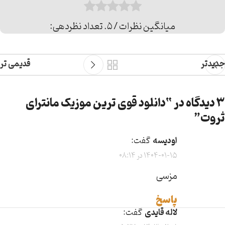
میانگین نظرات
/ 5. تعداد نظردهی:
جدیدتر
قدیمی تر
3 دیدگاه در “
دانلود قوی ترین موزیک مانترای
ثروت
”
اودیسه
گفت:
1404-01-15 در 08:14
مزسی
پاسخ
لاله قايدی
گفت: