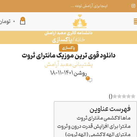
اینجا برای آرامش توعه ...
0
تومان
0
دانشنامه گالری معبد آرامش
خانه
پاکسازی
پاکسازی
دانلود قوی ترین موزیک مانترای ثروت
پشتیبانی معبد آرامش
روشن 1401-11-18
3
)
(
فهرست عناوین
ماها لاکشمی مانترای ثروت
مانترا برای افزایش قدرت درون و ثروت
مانترای الهه لاکشمی (الهه ثروت)