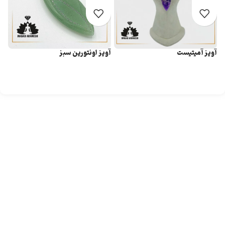
آویز آميتيست
آویز اونتورین سبز
آو
اطلاعات بیشتر
اطلاعات بیشتر